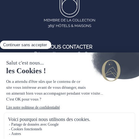
MEMBRE DE LA COLLECTION
369° HÔTELS & MAISONS
NOUS CONTACTER
Réservation :
+33 4 65 84 30 70
Conciergerie via Whatsapp :
+33 6 76 72 50 83
reservation@chalets-observatoire.com
Cookies
Politique de confidentialité
Mentions légales
CGV
2025 © Les Chalets de l'Observatoire